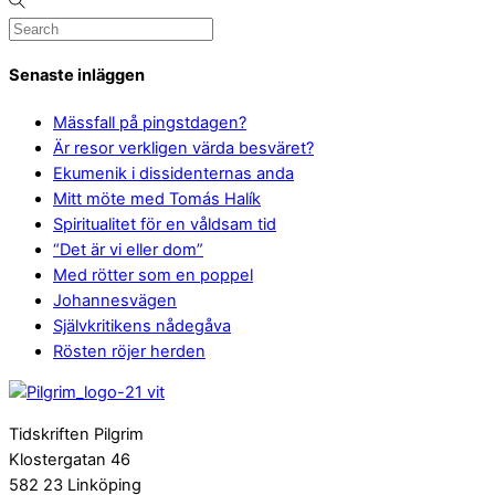
Senaste inläggen
Mässfall på pingstdagen?
Är resor verkligen värda besväret?
Ekumenik i dissidenternas anda
Mitt möte med Tomás Halík
Spiritualitet för en våldsam tid
“Det är vi eller dom”
Med rötter som en poppel
Johannesvägen
Självkritikens nådegåva
Rösten röjer herden
Tidskriften Pilgrim
Klostergatan 46
582 23 Linköping