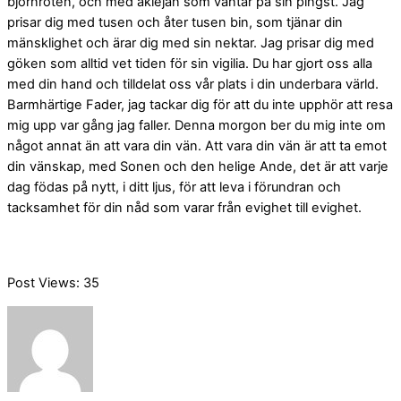
björnroten, och med aklejan som väntar på sin pingst. Jag
prisar dig med tusen och åter tusen bin, som tjänar din
mänsklighet och ärar dig med sin nektar. Jag prisar dig med
göken som alltid vet tiden för sin vigilia. Du har gjort oss alla
med din hand och tilldelat oss vår plats i din underbara värld.
Barmhärtige Fader, jag tackar dig för att du inte upphör att resa
mig upp var gång jag faller. Denna morgon ber du mig inte om
något annat än att vara din vän. Att vara din vän är att ta emot
din vänskap, med Sonen och den helige Ande, det är att varje
dag födas på nytt, i ditt ljus, för att leva i förundran och
tacksamhet för din nåd som varar från evighet till evighet.
Post Views:
35