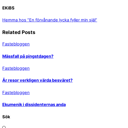
EKiBS
Hemma hos
”En förvånande lycka fyller min själ”
Related Posts
Fastebloggen
Mässfall på pingstdagen?
Fastebloggen
Är resor verkligen värda besväret?
Fastebloggen
Ekumenik i dissidenternas anda
Sök