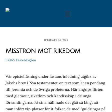
Skip
to
Menu
content
FEBRUARY 26, 2015
Misstron mot rikedom
Fastebloggen
EKIBS
Vår epistelläsning under fastans inledning utgörs av
Jakobs brev i Nya testamentet, en text som är en pendang
till Jeremia och de övriga profeterna. Här angrips flirten
med glamour, rikedom och kändisskap i de unga
församlingarna. På sina håll hade det gått så långt att
man infört vip-platser för it-folket, de med ”guldringar på