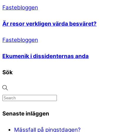
Fastebloggen
Är resor verkligen värda besväret?
Fastebloggen
Ekumenik i dissidenternas anda
Sök
Senaste inläggen
Mässfall på pingstdagen?