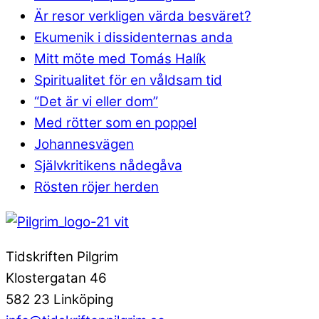
Är resor verkligen värda besväret?
Ekumenik i dissidenternas anda
Mitt möte med Tomás Halík
Spiritualitet för en våldsam tid
“Det är vi eller dom”
Med rötter som en poppel
Johannesvägen
Självkritikens nådegåva
Rösten röjer herden
Tidskriften Pilgrim
Klostergatan 46
582 23 Linköping