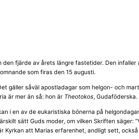
den fjärde av årets längre fastetider. Den infaller 
vsomnande som firas den
15 augusti.
r. Det gäller såväl apostladagar som helgon- och ma
ia är mer än så: hon är
Theotokos
, Gudaföderska.
kan i en av de eukaristiska bönerna på helgondaga
ärskilt sätt Guds moder, om vilken Skriften säger: 
är Kyrkan att Marias erfarenhet, andligt sett, också 