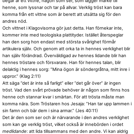
begär är ett vittne, någon som ser, som lägger märke till
henne, som lyssnar och tar på allvar. Verklig tröst kan bara
komma från ett vittne som är berett att utsätta sig för den
andres nöd.
Och vittnet i Klagovisorna gör just detta. Han förnekar inte,
kommer inte med teologiska plattityder. Istället återspeglar
han den sorg hon endast med största svårighet förmår
artikulera själv. Och genom att orka ta in hennes verklighet blir
han själv förändrad. Överväldigad av hennes lidande blir han
hennes tröstare och försvarare. Han för hennes talan, blir
delaktig i hennes sorg: ”Mina ögon är söndergråtna, mitt inre i
uppror.” (Klag 2:11)
Att säga ”det är inte så farligt” eller ”det går över” är ingen
tröst. Vad den svårt prövade behöver är någon som finns hos
henne och stannar kvar i smärtan. För att trösta måste man
komma nära. Som Tröstaren hos Jesaja: ”Han tar upp lammen i
sin famn och bär dem i sina armar.” (Jes 40:11)
Det är den som ser och är närvarande i den andres verklighet
som kan ge verklig tröst, vilket också är innebörden i ordet
medlidande
: att lida tillsammans med den andre. Vi kan aldrig