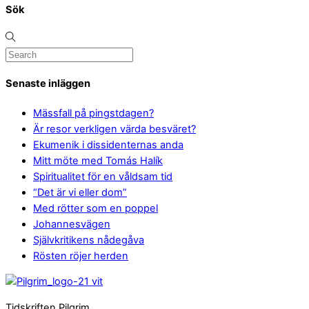
Sök
Senaste inläggen
Mässfall på pingstdagen?
Är resor verkligen värda besväret?
Ekumenik i dissidenternas anda
Mitt möte med Tomás Halík
Spiritualitet för en våldsam tid
“Det är vi eller dom”
Med rötter som en poppel
Johannesvägen
Självkritikens nådegåva
Rösten röjer herden
Tidskriften Pilgrim