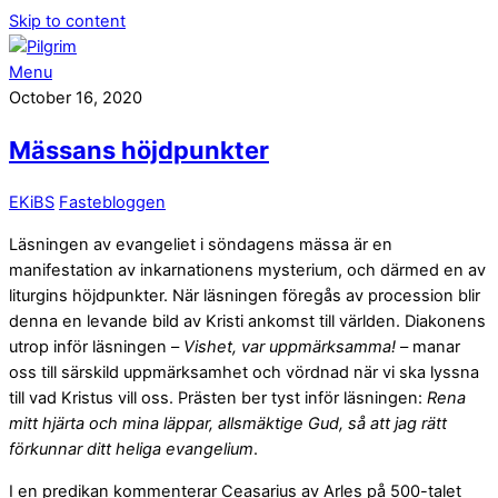
Skip to content
Menu
October 16, 2020
Mässans höjdpunkter
EKiBS
Fastebloggen
Läsningen av evangeliet i söndagens mässa är en
manifestation av inkarnationens mysterium, och därmed en av
liturgins höjdpunkter. När läsningen föregås av procession blir
denna en levande bild av Kristi ankomst till världen. Diakonens
utrop inför läsningen –
Vishet, var uppmärksamma!
– manar
oss till särskild uppmärksamhet och vördnad när vi ska lyssna
till vad Kristus vill oss. Prästen ber tyst inför läsningen:
Rena
mitt hjärta och mina läppar, allsmäktige Gud, så att jag rätt
förkunnar ditt heliga evangelium
.
I en predikan kommenterar Ceasarius av Arles på 500-talet