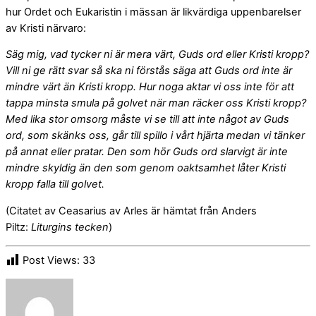
hur Ordet och Eukaristin i mässan är likvärdiga uppenbarelser
av Kristi närvaro:
Säg mig, vad tycker ni är mera värt, Guds ord eller Kristi kropp?
Vill ni ge rätt svar så ska ni förstås säga att Guds ord inte är
mindre värt än Kristi kropp. Hur noga aktar vi oss inte för att
tappa minsta smula på golvet när man räcker oss Kristi kropp?
Med lika stor omsorg måste vi se till att inte något av Guds
ord, som skänks oss, går till spillo i vårt hjärta medan vi tänker
på annat eller pratar. Den som hör Guds ord slarvigt är inte
mindre skyldig än den som genom oaktsamhet låter Kristi
kropp falla till golvet.
(Citatet av Ceasarius av Arles är hämtat från Anders
Piltz:
Liturgins tecken
)
Post Views:
33