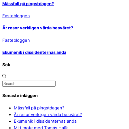
Mässfall på pingstdagen?
Fastebloggen
Är resor verkligen värda besväret?
Fastebloggen
Ekumenik i dissidenternas anda
Sök
Senaste inläggen
Mässfall på pingstdagen?
Är resor verkligen värda besväret?
Ekumenik i dissidenternas anda
Mitt möte med Tomás Halík