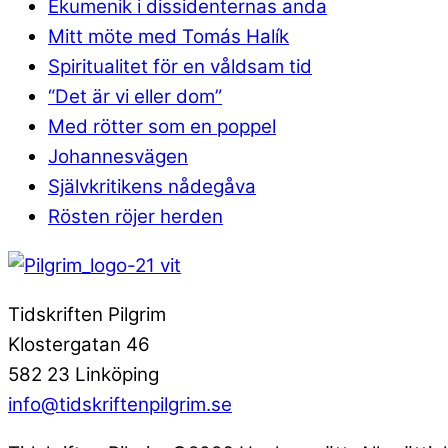
Ekumenik i dissidenternas anda
Mitt möte med Tomás Halík
Spiritualitet för en våldsam tid
“Det är vi eller dom”
Med rötter som en poppel
Johannesvägen
Självkritikens nådegåva
Rösten röjer herden
Tidskriften Pilgrim
Klostergatan 46
582 23 Linköping
info@tidskriftenpilgrim.se