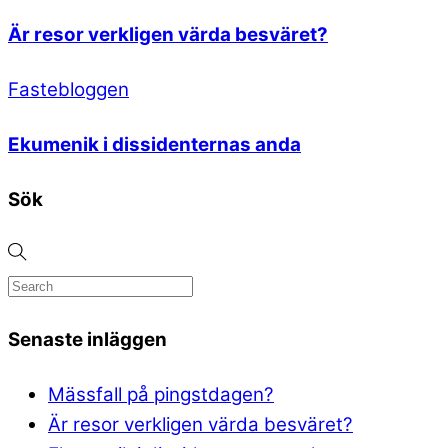
Är resor verkligen värda besväret?
Fastebloggen
Ekumenik i dissidenternas anda
Sök
Senaste inläggen
Mässfall på pingstdagen?
Är resor verkligen värda besväret?