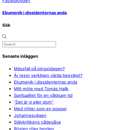
Fastebloggen
Ekumenik i dissidenternas anda
Sök
Senaste inläggen
Mässfall på pingstdagen?
Är resor verkligen värda besväret?
Ekumenik i dissidenternas anda
Mitt möte med Tomás Halík
Spiritualitet för en våldsam tid
“Det är vi eller dom”
Med rötter som en poppel
Johannesvägen
Självkritikens nådegåva
Rösten röjer herden