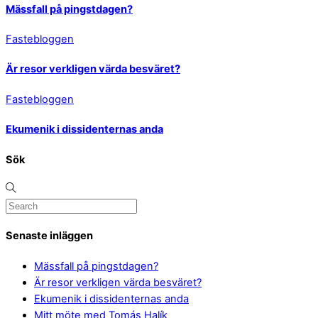
Mässfall på pingstdagen?
Fastebloggen
Är resor verkligen värda besväret?
Fastebloggen
Ekumenik i dissidenternas anda
Sök
Senaste inläggen
Mässfall på pingstdagen?
Är resor verkligen värda besväret?
Ekumenik i dissidenternas anda
Mitt möte med Tomás Halík