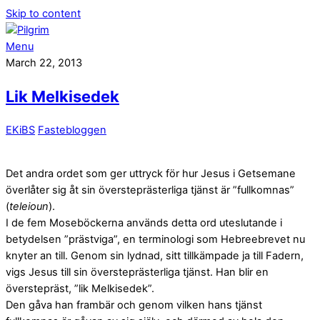
Skip to content
Menu
March 22, 2013
Lik Melkisedek
EKiBS
Fastebloggen
Det andra ordet som ger uttryck för hur Jesus i Getsemane
överlåter sig åt sin översteprästerliga tjänst är ”fullkomnas”
(
teleioun
).
I de fem Moseböckerna används detta ord uteslutande i
betydelsen ”prästviga”, en terminologi som Hebreebrevet nu
knyter an till. Genom sin lydnad, sitt tillkämpade ja till Fadern,
vigs Jesus till sin översteprästerliga tjänst. Han blir en
överstepräst, ”lik Melkisedek”.
Den gåva han frambär och genom vilken hans tjänst