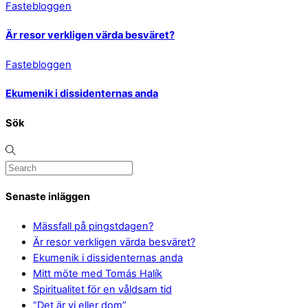
Fastebloggen
Är resor verkligen värda besväret?
Fastebloggen
Ekumenik i dissidenternas anda
Sök
Senaste inläggen
Mässfall på pingstdagen?
Är resor verkligen värda besväret?
Ekumenik i dissidenternas anda
Mitt möte med Tomás Halík
Spiritualitet för en våldsam tid
“Det är vi eller dom”