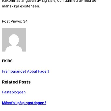
fullkomnas är gåvan av sig själv, och därmed av hela den
mänskliga existensen.
Post Views:
34
EKiBS
Frambärandet
Abba! Fader!
Related Posts
Fastebloggen
Mässfall på pingstdagen?