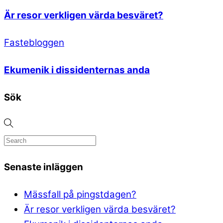
Är resor verkligen värda besväret?
Fastebloggen
Ekumenik i dissidenternas anda
Sök
Senaste inläggen
Mässfall på pingstdagen?
Är resor verkligen värda besväret?