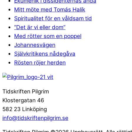
Ekumenik i dissidenternas anda
Mitt möte med Tomás Halík
Spiritualitet för en våldsam tid
“Det är vi eller dom”
Med rötter som en poppel
Johannesvägen
Självkritikens nådegåva
Rösten röjer herden
Tidskriften Pilgrim
Klostergatan 46
582 23 Linköping
info@tidskriftenpilgrim.se