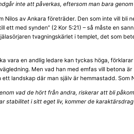
ndgår inte att påverkas, eftersom man bara genom at
som Nilos av Ankara företräder. Den som inte vill bl
till ett med synden” (2 Kor 5:21) – så måste en sann s
själasörjaren tvagningskärlet i templet, det som be
 vara en andlig ledare kan tyckas höga, förklarar 
g vägledning. Men vad han med emfas vill betona är
ett landskap där man själv är hemmastadd. Som Ni
nom vad de hört från andra, riskerar att bli påko
 stabilitet i sitt eget liv, kommer de karaktärsdrag