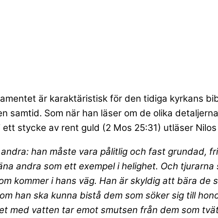
amentet är karaktäristisk för den tidiga kyrkans bi
n samtid. Som när han läser om de olika detaljerna i
i ett stycke av rent guld (2 Mos 25:31) utläser Nilos
 andra: han måste vara pålitlig och fast grundad, fri
a andra som ett exempel i helighet. Och tjurarna
t som kommer i hans väg. Han är skyldig att bära de
ör om han ska kunna bistå dem som söker sig till hon
 kärlet med vatten tar emot smutsen från dem som tv