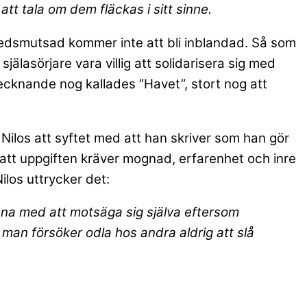
t tala om dem fläckas i sitt sinne.
i nedsmutsad kommer inte att bli inblandad. Så som
jälasörjare vara villig att solidarisera sig med
tecknande nog kallades ”Havet”, stort nog att
Nilos att syftet med att han skriver som han gör
 att uppgiften kräver mognad, erfarenhet och inre
los uttrycker det:
mna med att motsäga sig själva eftersom
 man försöker odla hos andra aldrig att slå