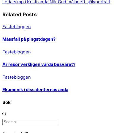
Ledarskap i Kristi anda
När Gud målar ett självporträtt
Related Posts
Fastebloggen
Mässfall på pingstdagen?
Fastebloggen
Är resor verkligen värda besväret?
Fastebloggen
Ekumenik i dissidenternas anda
Sök