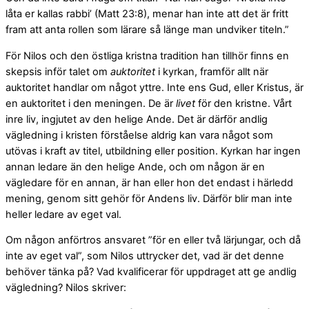
låta er kallas rabbi’ (Matt 23:8), menar han inte att det är fritt
fram att anta rollen som lärare så länge man undviker titeln.”
För Nilos och den östliga kristna tradition han tillhör finns en
skepsis inför talet om
auktoritet
i kyrkan, framför allt när
auktoritet handlar om något yttre. Inte ens Gud, eller Kristus, är
en auktoritet i den meningen. De är
livet
för den kristne. Vårt
inre liv, ingjutet av den helige Ande. Det är därför andlig
vägledning i kristen förståelse aldrig kan vara något som
utövas i kraft av titel, utbildning eller position. Kyrkan har ingen
annan ledare än den helige Ande, och om någon är en
vägledare för en annan, är han eller hon det endast i härledd
mening, genom sitt gehör för Andens liv. Därför blir man inte
heller ledare av eget val.
Om någon anförtros ansvaret ”för en eller två lärjungar, och då
inte av eget val”, som Nilos uttrycker det, vad är det denne
behöver tänka på? Vad kvalificerar för uppdraget att ge andlig
vägledning? Nilos skriver: