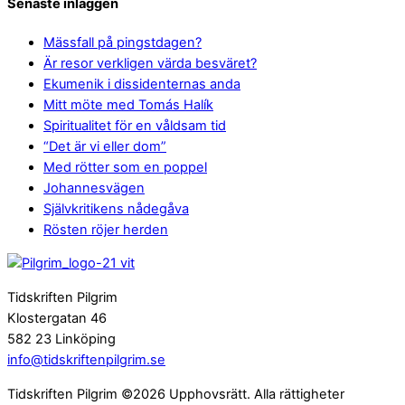
Senaste inläggen
Mässfall på pingstdagen?
Är resor verkligen värda besväret?
Ekumenik i dissidenternas anda
Mitt möte med Tomás Halík
Spiritualitet för en våldsam tid
“Det är vi eller dom”
Med rötter som en poppel
Johannesvägen
Självkritikens nådegåva
Rösten röjer herden
Tidskriften Pilgrim
Klostergatan 46
582 23 Linköping
info@tidskriftenpilgrim.se
Tidskriften Pilgrim ©2026 Upphovsrätt. Alla rättigheter