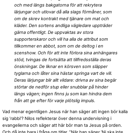
och med längs bakgatorna för att rekrytera
lärjungar och utlovar då alla slags förmåner, som
om de skrev kontrakt med tjänare om mat och
kläder. Den sortens andliga vägledare uppträder
gärna offentligt. De uppvaktas av stora
supporterskaror och vill ha alla de attribut som
tillkommer en abbot, som om de deltog i en
scenshow. Och för att inte förlora sina anhängares
stöd, tvingas de fortsätta att tillfredsställa deras
önskningar. De liknar en körsven som släpper
tyglarna och låter sina hästar springa vart de vill.
Deras lärjungar blir allt vildare: drivna av sina begär
störtar de nedför stup eller snubblar på hinder
längs vägen; ingen finns ju som kan hindra dem
från att ge efter för varje plötslig impuls.
Vad menar egentligen Jesus när han säger att ingen bör kalla
sig ’rabbi’? Nilos reflekterar över denna undervisning i
evangelierna och säger att här bör man ta Jesus på orden.
Och då inte bara i fråga om titlar. ”När han säger ’Ni ska inte