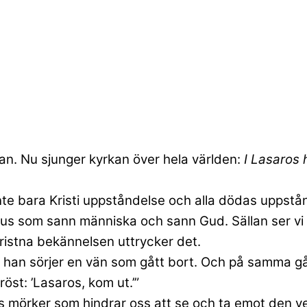
kan. Nu sjunger kyrkan över hela världen:
I Lasaros 
te bara Kristi uppståndelse och alla dödas uppstån
 som sann människa och sann Gud. Sällan ser vi så
ristna bekännelsen uttrycker det.
är han sörjer en vän som gått bort. Och på samma 
st: ’Lasaros, kom ut.’”
ns mörker som hindrar oss att se och ta emot den ve