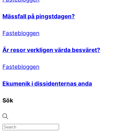
Mässfall på pingstdagen?
Fastebloggen
Är resor verkligen värda besväret?
Fastebloggen
Ekumenik i dissidenternas anda
Sök