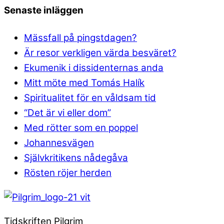
Senaste inläggen
Mässfall på pingstdagen?
Är resor verkligen värda besväret?
Ekumenik i dissidenternas anda
Mitt möte med Tomás Halík
Spiritualitet för en våldsam tid
“Det är vi eller dom”
Med rötter som en poppel
Johannesvägen
Självkritikens nådegåva
Rösten röjer herden
Tidskriften Pilgrim