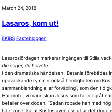
March 24, 2018
Lasaros, kom ut!
EKiBS
Fastebloggen
Lasaroslördagen markerar ingången till Stilla vec
din seger, du helvete…
I den dramatiska händelsen i Betania förebådas in
uppväckande rymmer också hemligheten om Kristus
sammanblandning eller förväxling”, som den tidigk
Här möter vi människan Jesus som faller i gråt n
befaller över döden. ”Sedan ropade han med hög rö
I det ropet kallar Kristus även oss ut ur det döde