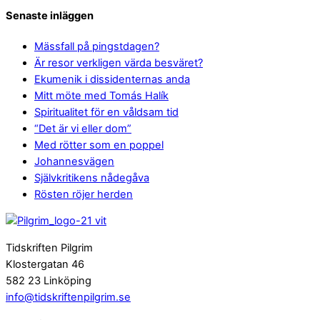
Senaste inläggen
Mässfall på pingstdagen?
Är resor verkligen värda besväret?
Ekumenik i dissidenternas anda
Mitt möte med Tomás Halík
Spiritualitet för en våldsam tid
“Det är vi eller dom”
Med rötter som en poppel
Johannesvägen
Självkritikens nådegåva
Rösten röjer herden
Tidskriften Pilgrim
Klostergatan 46
582 23 Linköping
info@tidskriftenpilgrim.se