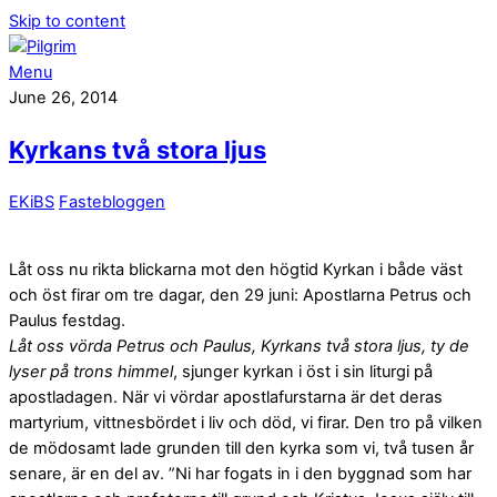
Skip to content
Menu
June 26, 2014
Kyrkans två stora ljus
EKiBS
Fastebloggen
Låt oss nu rikta blickarna mot den högtid Kyrkan i både väst
och öst firar om tre dagar, den 29 juni: Apostlarna Petrus och
Paulus festdag.
Låt oss vörda Petrus och Paulus, Kyrkans två stora ljus, ty de
lyser på trons himmel
, sjunger kyrkan i öst i sin liturgi på
apostladagen. När vi vördar apostlafurstarna är det deras
martyrium, vittnesbördet i liv och död, vi firar. Den tro på vilken
de mödosamt lade grunden till den kyrka som vi, två tusen år
senare, är en del av. ”Ni har fogats in i den byggnad som har