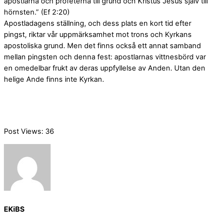
apostlarna och profeterna till grund och Kristus Jesus själv till
hörnsten.” (Ef 2:20)
Apostladagens ställning, och dess plats en kort tid efter
pingst, riktar vår uppmärksamhet mot trons och Kyrkans
apostoliska grund. Men det finns också ett annat samband
mellan pingsten och denna fest: apostlarnas vittnesbörd var
en omedelbar frukt av deras uppfyllelse av Anden. Utan den
helige Ande finns inte Kyrkan.
Post Views:
36
EKiBS