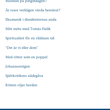
Mässfall på pingstdagen?
Är resor verkligen värda besväret?
Ekumenik i dissidenternas anda
Mitt möte med Tomás Halík
Spiritualitet för en våldsam tid
“Det är vi eller dom”
Med rötter som en poppel
Johannesvägen
Självkritikens nådegåva
Rösten röjer herden