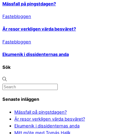
Mässfall på pingstdagen?
Fastebloggen
Är resor verkligen värda besväret?
Fastebloggen
Ekumenik i dissidenternas anda
Sök
Senaste inläggen
Mässfall på pingstdagen?
Är resor verkligen värda besväret?
Ekumenik i dissidenternas anda
Mitt möte med Tomás Halík