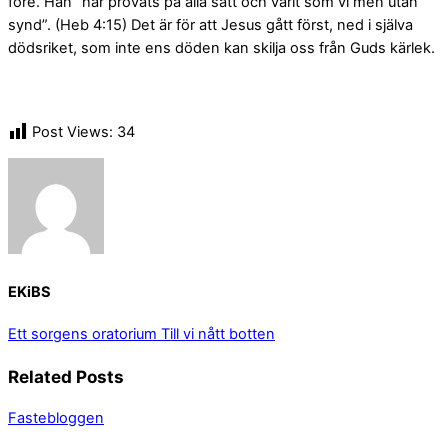
före. Han ”har prövats på alla sätt och varit som vi men utan
synd”. (Heb 4:15) Det är för att Jesus gått först, ned i själva
dödsriket, som inte ens döden kan skilja oss från Guds kärlek.
Post Views:
34
EKiBS
Ett sorgens oratorium
Till vi nått botten
Related Posts
Fastebloggen