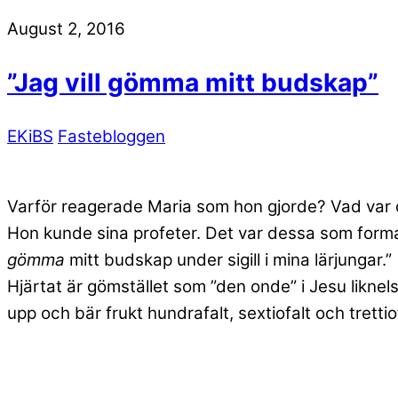
August 2, 2016
”Jag vill gömma mitt budskap”
EKiBS
Fastebloggen
Varför reagerade Maria som hon gjorde? Vad var d
Hon kunde sina profeter. Det var dessa som format h
gömma
mitt budskap under sigill i mina lärjungar.”
Hjärtat är gömstället som ”den onde” i Jesu likne
upp och bär frukt hundrafalt, sextiofalt och trettiof