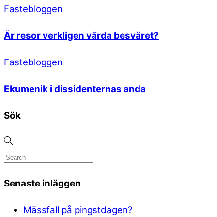
Fastebloggen
Är resor verkligen värda besväret?
Fastebloggen
Ekumenik i dissidenternas anda
Sök
Senaste inläggen
Mässfall på pingstdagen?