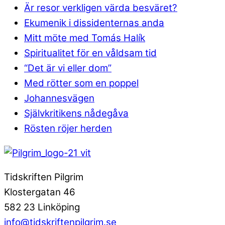
Är resor verkligen värda besväret?
Ekumenik i dissidenternas anda
Mitt möte med Tomás Halík
Spiritualitet för en våldsam tid
“Det är vi eller dom”
Med rötter som en poppel
Johannesvägen
Självkritikens nådegåva
Rösten röjer herden
Tidskriften Pilgrim
Klostergatan 46
582 23 Linköping
info@tidskriftenpilgrim.se