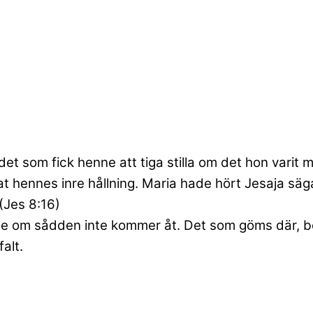
et som fick henne att tiga stilla om det hon varit
ennes inre hållning. Maria hade hört Jesaja säga: “
 (Jes 8:16)
lse om sådden inte kommer åt. Det som göms där, bor
alt.