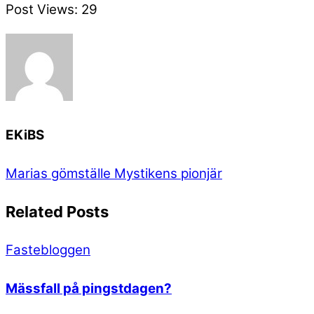
Post Views:
29
EKiBS
Marias gömställe
Mystikens pionjär
Related Posts
Fastebloggen
Mässfall på pingstdagen?