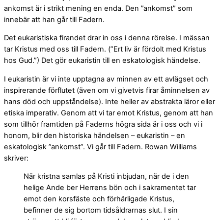
ankomst är i strikt mening en enda. Den ”ankomst” som
innebär att han går till Fadern.
Det eukaristiska firandet drar in oss i denna rörelse. I mässan
tar Kristus med oss till Fadern. (”Ert liv är fördolt med Kristus
hos Gud.”) Det gör eukaristin till en eskatologisk händelse.
I eukaristin är vi inte upptagna av minnen av ett avlägset och
inspirerande förflutet (även om vi givetvis firar åminnelsen av
hans död och uppståndelse). Inte heller av abstrakta läror eller
etiska imperativ. Genom att vi tar emot Kristus, genom att han
som tillhör framtiden på Faderns högra sida är i oss och vi i
honom, blir den historiska händelsen – eukaristin – en
eskatologisk ”ankomst”. Vi går till Fadern. Rowan Williams
skriver:
När kristna samlas på Kristi inbjudan, när de i den
helige Ande ber Herrens bön och i sakramentet tar
emot den korsfäste och förhärligade Kristus,
befinner de sig bortom tidsåldrarnas slut. I sin