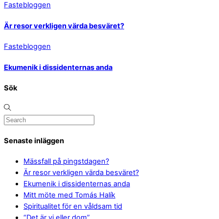
Fastebloggen
Är resor verkligen värda besväret?
Fastebloggen
Ekumenik i dissidenternas anda
Sök
Senaste inläggen
Mässfall på pingstdagen?
Är resor verkligen värda besväret?
Ekumenik i dissidenternas anda
Mitt möte med Tomás Halík
Spiritualitet för en våldsam tid
“Det är vi eller dom”