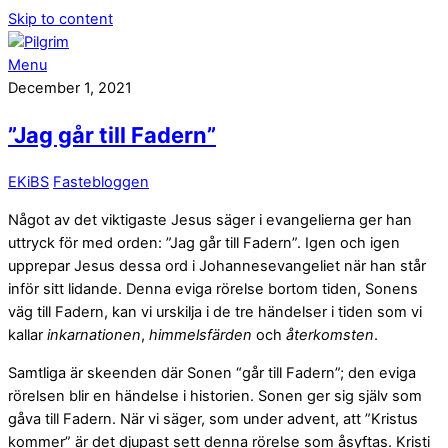
Skip to content
Menu
December 1, 2021
”Jag går till Fadern”
EKiBS
Fastebloggen
Något av det viktigaste Jesus säger i evangelierna ger han
uttryck för med orden: ”Jag går till Fadern”. Igen och igen
upprepar Jesus dessa ord i Johannesevangeliet när han står
inför sitt lidande. Denna eviga rörelse bortom tiden, Sonens
väg till Fadern, kan vi urskilja i de tre händelser i tiden som vi
kallar
inkarnationen
,
himmelsfärden
och
återkomsten
.
Samtliga är skeenden där Sonen “går till Fadern”; den eviga
rörelsen blir en händelse i historien. Sonen ger sig själv som
gåva till Fadern. När vi säger, som under advent, att ”Kristus
kommer” är det djupast sett denna rörelse som åsyftas. Kristi