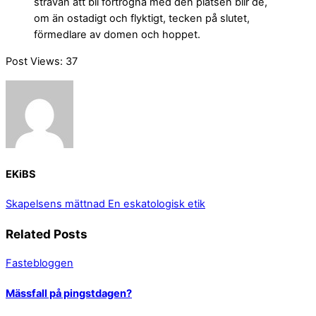
strävan att bli förtrogna med den platsen blir de,
om än ostadigt och flyktigt, tecken på slutet,
förmedlare av domen och hoppet.
Post Views:
37
EKiBS
Skapelsens mättnad
En eskatologisk etik
Related Posts
Fastebloggen
Mässfall på pingstdagen?