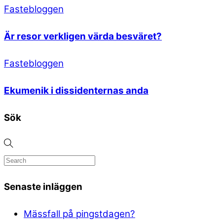
Fastebloggen
Är resor verkligen värda besväret?
Fastebloggen
Ekumenik i dissidenternas anda
Sök
Senaste inläggen
Mässfall på pingstdagen?