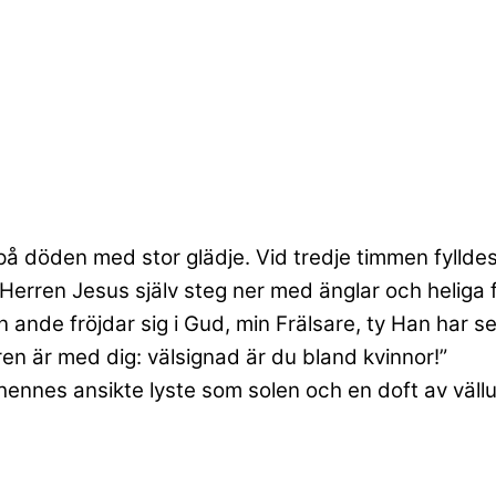
å döden med stor glädje. Vid tredje timmen fylldes 
rren Jesus själv steg ner med änglar och heliga f
ande fröjdar sig i Gud, min Frälsare, ty Han har set
en är med dig: välsignad är du bland kvinnor!”
ennes ansikte lyste som solen och en doft av vällu