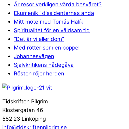
Är resor verkligen värda besväret?
Ekumenik i dissidenternas anda
Mitt möte med Tomás Halík
Spiritualitet för en våldsam tid
“Det är vi eller dom”
Med rötter som en poppel
Johannesvägen
Självkritikens nådegåva
Rösten röjer herden
Tidskriften Pilgrim
Klostergatan 46
582 23 Linköping
info@tidskriftenpilgrim.se