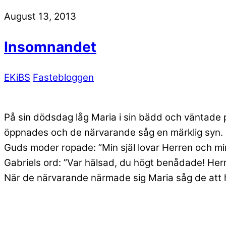
August 13, 2013
Insomnandet
EKiBS
Fastebloggen
På sin dödsdag låg Maria i sin bädd och väntade p
öppnades och de närvarande såg en märklig syn. He
Guds moder ropade: ”Min själ lovar Herren och min 
Gabriels ord: ”Var hälsad, du högt benådade! Herr
När de närvarande närmade sig Maria såg de att h