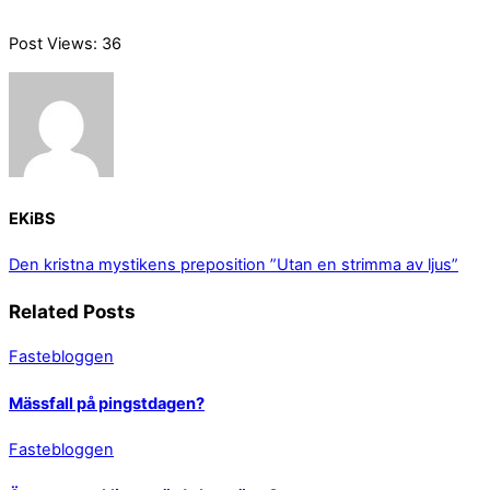
Post Views:
36
EKiBS
Den kristna mystikens preposition
”Utan en strimma av ljus”
Related Posts
Fastebloggen
Mässfall på pingstdagen?
Fastebloggen