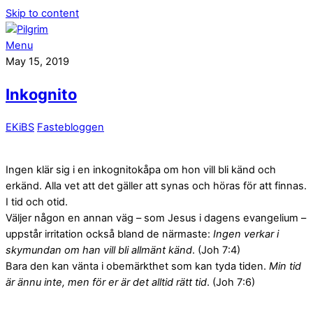
Skip to content
Menu
May 15, 2019
Inkognito
EKiBS
Fastebloggen
Ingen klär sig i en inkognitokåpa om hon vill bli känd och
erkänd. Alla vet att det gäller att synas och höras för att finnas.
I tid och otid.
Väljer någon en annan väg – som Jesus i dagens evangelium –
uppstår irritation också bland de närmaste:
Ingen verkar i
skymundan om han vill bli allmänt känd
. (Joh 7:4)
Bara den kan vänta i obemärkthet som kan tyda tiden.
Min tid
är ännu inte, men för er är det alltid rätt tid
. (Joh 7:6)