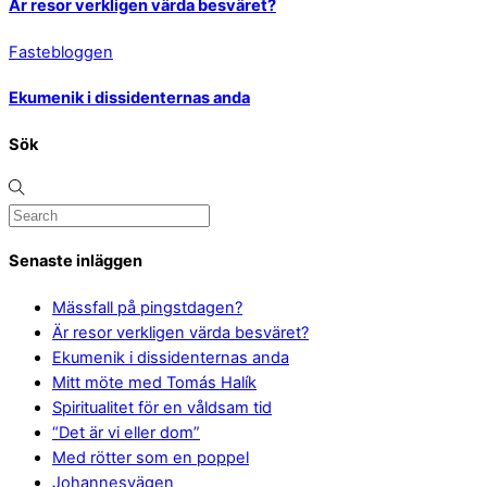
Är resor verkligen värda besväret?
Fastebloggen
Ekumenik i dissidenternas anda
Sök
Senaste inläggen
Mässfall på pingstdagen?
Är resor verkligen värda besväret?
Ekumenik i dissidenternas anda
Mitt möte med Tomás Halík
Spiritualitet för en våldsam tid
“Det är vi eller dom”
Med rötter som en poppel
Johannesvägen