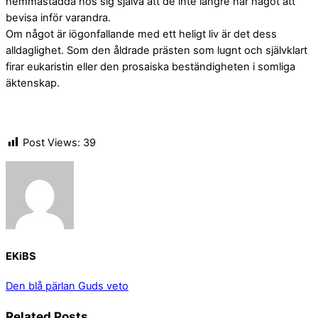
hemmastadda hos sig själva att de inte längre har något att
bevisa inför varandra.
Om något är iögonfallande med ett heligt liv är det dess
alldaglighet. Som den åldrade prästen som lugnt och självklart
firar eukaristin eller den prosaiska beständigheten i somliga
äktenskap.
Post Views:
39
EKiBS
Den blå pärlan
Guds veto
Related Posts