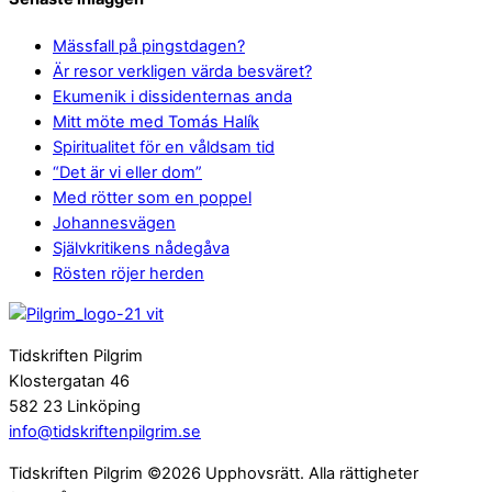
Mässfall på pingstdagen?
Är resor verkligen värda besväret?
Ekumenik i dissidenternas anda
Mitt möte med Tomás Halík
Spiritualitet för en våldsam tid
“Det är vi eller dom”
Med rötter som en poppel
Johannesvägen
Självkritikens nådegåva
Rösten röjer herden
Tidskriften Pilgrim
Klostergatan 46
582 23 Linköping
info@tidskriftenpilgrim.se
Tidskriften Pilgrim ©2026 Upphovsrätt. Alla rättigheter