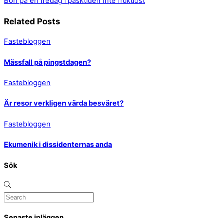
Bön på en fredag i påsktiden
Inte fruktlöst
Related Posts
Fastebloggen
Mässfall på pingstdagen?
Fastebloggen
Är resor verkligen värda besväret?
Fastebloggen
Ekumenik i dissidenternas anda
Sök
Senaste inläggen