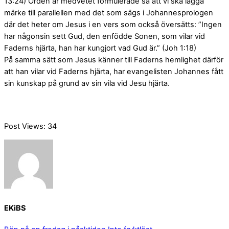
13:24) Orden är medvetet formulerade så att vi ska lägga
märke till parallellen med det som sägs i Johannesprologen
där det heter om Jesus i en vers som också översätts: ”Ingen
har någonsin sett Gud, den enfödde Sonen, som vilar vid
Faderns hjärta, han har kungjort vad Gud är.” (Joh 1:18)
På samma sätt som Jesus känner till Faderns hemlighet därför
att han vilar vid Faderns hjärta, har evangelisten Johannes fått
sin kunskap på grund av sin vila vid Jesu hjärta.
Post Views:
34
EKiBS