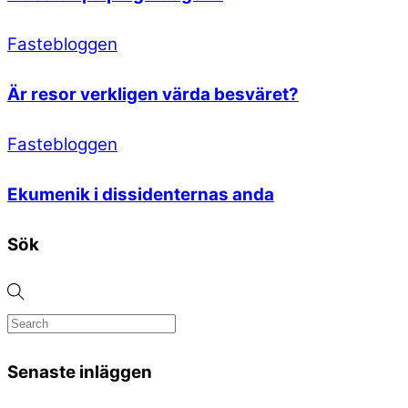
Fastebloggen
Är resor verkligen värda besväret?
Fastebloggen
Ekumenik i dissidenternas anda
Sök
Senaste inläggen