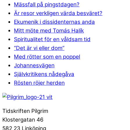
Mässfall på pingstdagen?
Är resor verkligen värda besväret?
Ekumenik i dissidenternas anda
Mitt möte med Tomás Halík
Spiritualitet för en våldsam tid
“Det är vi eller dom”
Med rötter som en poppel
Johannesvägen
Självkritikens nådegåva
Rösten röjer herden
Tidskriften Pilgrim
Klostergatan 46
582 23 Linköping