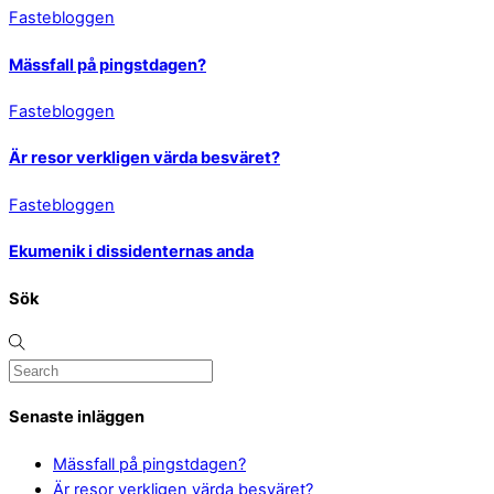
Fastebloggen
Mässfall på pingstdagen?
Fastebloggen
Är resor verkligen värda besväret?
Fastebloggen
Ekumenik i dissidenternas anda
Sök
Senaste inläggen
Mässfall på pingstdagen?
Är resor verkligen värda besväret?