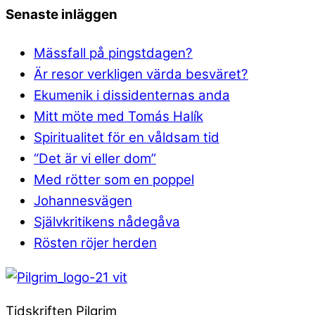
Senaste inläggen
Mässfall på pingstdagen?
Är resor verkligen värda besväret?
Ekumenik i dissidenternas anda
Mitt möte med Tomás Halík
Spiritualitet för en våldsam tid
“Det är vi eller dom”
Med rötter som en poppel
Johannesvägen
Självkritikens nådegåva
Rösten röjer herden
Tidskriften Pilgrim