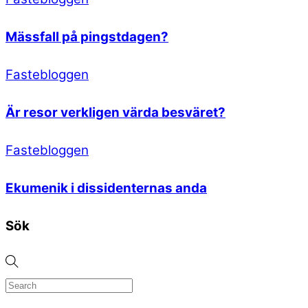
Mässfall på pingstdagen?
Fastebloggen
Är resor verkligen värda besväret?
Fastebloggen
Ekumenik i dissidenternas anda
Sök