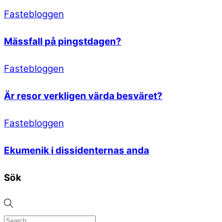
Fastebloggen
Mässfall på pingstdagen?
Fastebloggen
Är resor verkligen värda besväret?
Fastebloggen
Ekumenik i dissidenternas anda
Sök