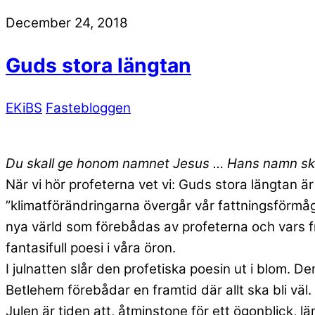
December 24, 2018
Guds stora längtan
EKiBS
Fastebloggen
Du skall ge honom namnet Jesus … Hans namn skal
När vi hör profeterna vet vi: Guds stora längtan ä
”klimatförändringarna övergår vår fattningsförmå
nya värld som förebådas av profeterna och vars frö
fantasifull poesi i våra öron.
I julnatten slår den profetiska poesin ut i blom. D
Betlehem förebådar en framtid där allt ska bli väl.
Julen är tiden att, åtminstone för ett ögonblick, 