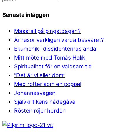
Senaste inläggen
Mässfall på pingstdagen?
Är resor verkligen värda besväret?
Ekumenik i dissidenternas anda
Mitt möte med Tomás Halík
Spiritualitet för en våldsam tid
“Det är vi eller dom”
Med rötter som en poppel
Johannesvägen
Självkritikens nådegåva
Rösten röjer herden