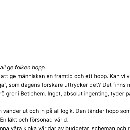
l ge folken hopp.
r att ge människan en framtid och ett hopp. Kan vi v
ga”, som dagens forskare uttrycker det? Det finns
 gror i Betlehem. Inget, absolut ingenting, tyder på
en vänder ut och in på all logik. Den tänder hopp so
 En läkt och försonad värld.
lämna våra kloka världar av budgetar, scheman och r