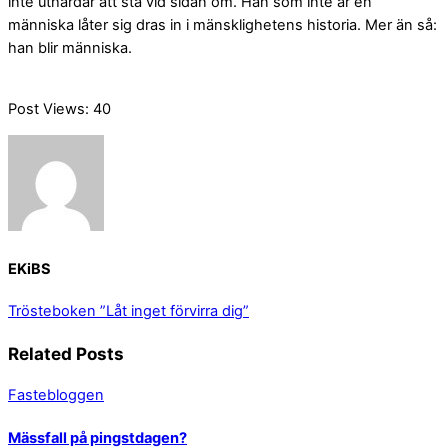
inte uthärdar att stå vid sidan om. Han som inte är en
människa låter sig dras in i mänsklighetens historia. Mer än så:
han blir människa.
Post Views:
40
EKiBS
Trösteboken
”Låt inget förvirra dig”
Related Posts
Fastebloggen
Mässfall på pingstdagen?