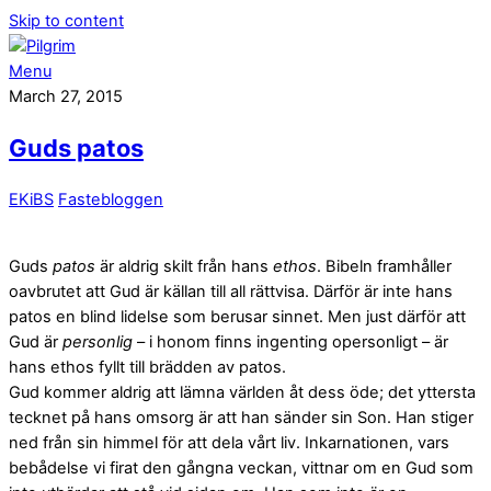
Skip to content
Menu
March 27, 2015
Guds patos
EKiBS
Fastebloggen
Guds
patos
är aldrig skilt från hans
ethos
. Bibeln framhåller
oavbrutet att Gud är källan till all rättvisa. Därför är inte hans
patos en blind lidelse som berusar sinnet. Men just därför att
Gud är
personlig
– i honom finns ingenting opersonligt – är
hans ethos fyllt till brädden av patos.
Gud kommer aldrig att lämna världen åt dess öde; det yttersta
tecknet på hans omsorg är att han sänder sin Son. Han stiger
ned från sin himmel för att dela vårt liv. Inkarnationen, vars
bebådelse vi firat den gångna veckan, vittnar om en Gud som