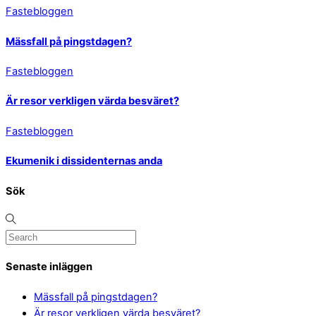
Fastebloggen
Mässfall på pingstdagen?
Fastebloggen
Är resor verkligen värda besväret?
Fastebloggen
Ekumenik i dissidenternas anda
Sök
Senaste inläggen
Mässfall på pingstdagen?
Är resor verkligen värda besväret?