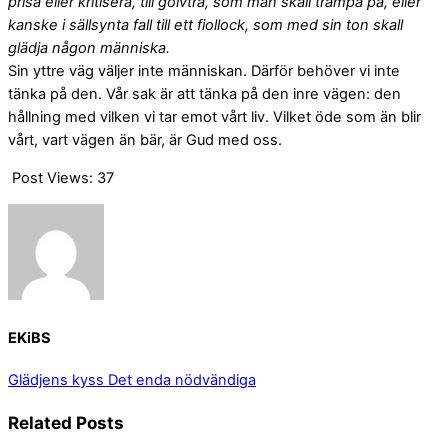
prisa eller kritisera, till golvträ, som man skall trampa på, eller
kanske i sällsynta fall till ett fiollock, som med sin ton skall
glädja någon människa.
Sin yttre väg väljer inte människan. Därför behöver vi inte
tänka på den. Vår sak är att tänka på den inre vägen: den
hållning med vilken vi tar emot vårt liv. Vilket öde som än blir
vårt, vart vägen än bär, är Gud med oss.
Post Views:
37
EKiBS
Glädjens kyss
Det enda nödvändiga
Related Posts