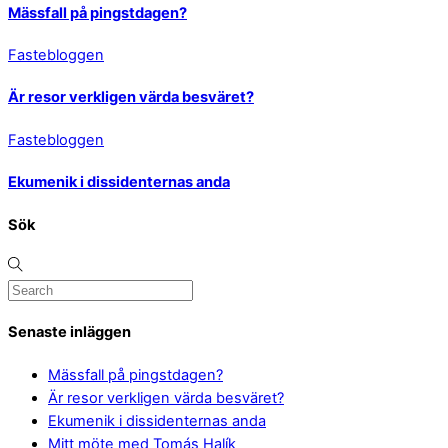
Mässfall på pingstdagen?
Fastebloggen
Är resor verkligen värda besväret?
Fastebloggen
Ekumenik i dissidenternas anda
Sök
Senaste inläggen
Mässfall på pingstdagen?
Är resor verkligen värda besväret?
Ekumenik i dissidenternas anda
Mitt möte med Tomás Halík