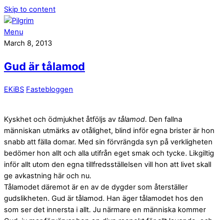
Skip to content
Menu
March 8, 2013
Gud är tålamod
EKiBS
Fastebloggen
Kyskhet och ödmjukhet åtföljs av
tålamod
. Den fallna
människan utmärks av otålighet, blind inför egna brister är hon
snabb att fälla domar. Med sin förvrängda syn på verkligheten
bedömer hon allt och alla utifrån eget smak och tycke. Likgiltig
inför allt utom den egna tillfredsställelsen vill hon att livet skall
ge avkastning här och nu.
Tålamodet däremot är en av de dygder som återställer
gudslikheten. Gud är tålamod. Han äger tålamodet hos den
som ser det innersta i allt. Ju närmare en människa kommer