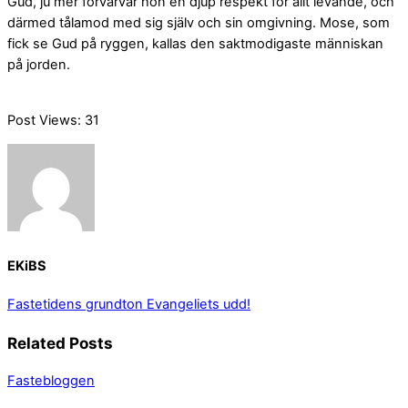
Gud, ju mer förvärvar hon en djup respekt för allt levande, och
därmed tålamod med sig själv och sin omgivning. Mose, som
fick se Gud på ryggen, kallas den saktmodigaste människan
på jorden.
Post Views:
31
EKiBS
Fastetidens grundton
Evangeliets udd!
Related Posts
Fastebloggen