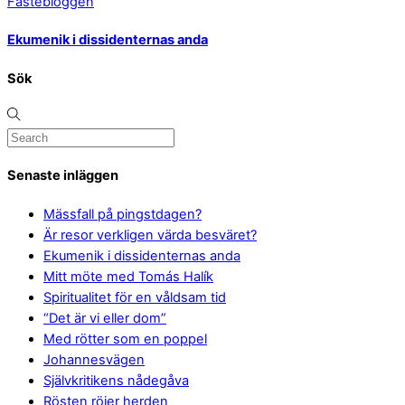
Fastebloggen
Ekumenik i dissidenternas anda
Sök
Senaste inläggen
Mässfall på pingstdagen?
Är resor verkligen värda besväret?
Ekumenik i dissidenternas anda
Mitt möte med Tomás Halík
Spiritualitet för en våldsam tid
“Det är vi eller dom”
Med rötter som en poppel
Johannesvägen
Självkritikens nådegåva
Rösten röjer herden