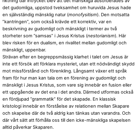
riktning där intrycket blev att det mänskliga absorberades av
det gudomliga, uppstod tveksamhet om huruvida Jesus hade
en självständig mänsklig natur (
monofysitism
). Den motsatta
”kantringen”, som också krävde ett korrektiv, var en
beskrivning av gudomligt och mänskligt i termer av två
storheter som ”samsas” i Jesus Kristus (
nestorianism
). Här
blev risken för en dualism, en rivalitet mellan gudomligt och
mänskligt, uppenbar.
Strävan efter en begreppsmässig klarhet i talet om Jesus är
inte ett försök att förklara mysteriet, utan ett nödvändigt skydd
mot missförstånd och förenkling. Långsamt växer ett språk
fram för hur man kan tala om en förening av gudomligt och
mänskligt i Jesus Kristus, som vare sig innebär en fusion eller
ett uppgående av det ena i det andra. Därmed utformas också
en fördjupad ”grammatik” för det skapade. En klassisk
kristologi innebär en förståelse av relationen mellan Skapare
och skapelse där de två aldrig kan tänkas utan varandra. Och
där vårt sätt att förhålla oss till den icke-mänskliga skapelsen
alltid påverkar Skaparen.