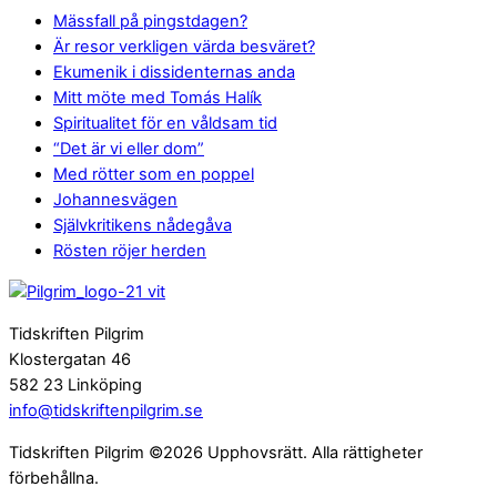
Mässfall på pingstdagen?
Är resor verkligen värda besväret?
Ekumenik i dissidenternas anda
Mitt möte med Tomás Halík
Spiritualitet för en våldsam tid
“Det är vi eller dom”
Med rötter som en poppel
Johannesvägen
Självkritikens nådegåva
Rösten röjer herden
Tidskriften Pilgrim
Klostergatan 46
582 23 Linköping
info@tidskriftenpilgrim.se
Tidskriften Pilgrim ©2026 Upphovsrätt. Alla rättigheter
förbehållna.