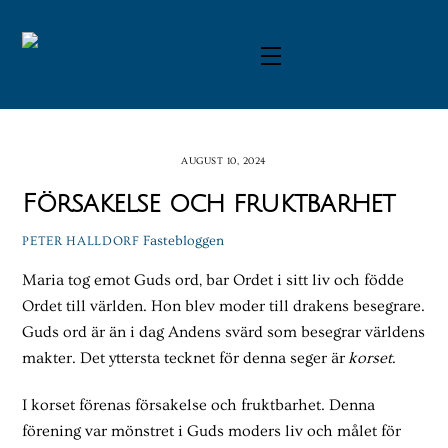
Skip
to
Menu
content
AUGUST 10, 2024
Försakelse och fruktbarhet
Fastebloggen
PETER HALLDORF
Maria tog emot Guds ord, bar Ordet i sitt liv och födde
Ordet till världen. Hon blev moder till drakens besegrare.
Guds ord är än i dag Andens svärd som besegrar världens
makter. Det yttersta tecknet för denna seger är
korset
.
I korset förenas försakelse och fruktbarhet. Denna
förening var mönstret i Guds moders liv och målet för