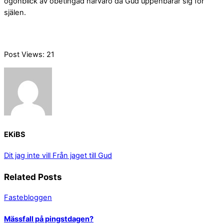
ögonblick av obetingad närvaro då Gud uppenbarar sig för
själen.
Post Views:
21
EKiBS
Dit jag inte vill
Från jaget till Gud
Related Posts
Fastebloggen
Mässfall på pingstdagen?