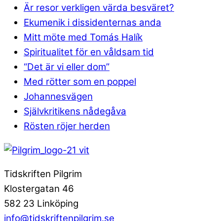
Är resor verkligen värda besväret?
Ekumenik i dissidenternas anda
Mitt möte med Tomás Halík
Spiritualitet för en våldsam tid
“Det är vi eller dom”
Med rötter som en poppel
Johannesvägen
Självkritikens nådegåva
Rösten röjer herden
Tidskriften Pilgrim
Klostergatan 46
582 23 Linköping
info@tidskriftenpilgrim.se