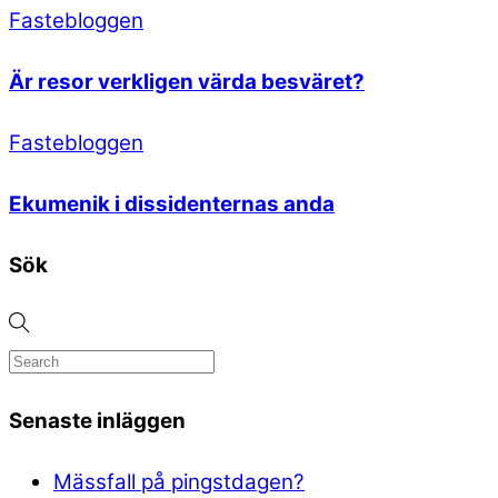
Fastebloggen
Är resor verkligen värda besväret?
Fastebloggen
Ekumenik i dissidenternas anda
Sök
Senaste inläggen
Mässfall på pingstdagen?