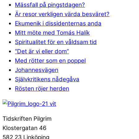
Mässfall på pingstdagen?
Är resor verkligen värda besväret?
Ekumenik i dissidenternas anda
Mitt möte med Tomás Halík
Spiritualitet för en våldsam tid
“Det är vi eller dom”
Med rötter som en poppel
Johannesvägen
Självkritikens nådegåva
Rösten röjer herden
Tidskriften Pilgrim
Klostergatan 46
582 23 Linköping