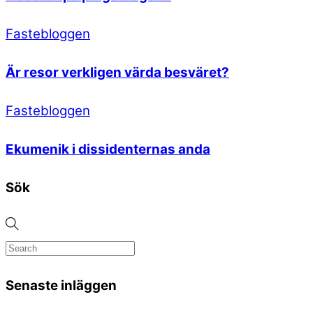
Fastebloggen
Är resor verkligen värda besväret?
Fastebloggen
Ekumenik i dissidenternas anda
Sök
Senaste inläggen