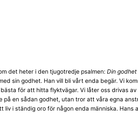
Som det heter i den tjugotredje psalmen:
Din godhet o
s med sin godhet. Han vill bli vårt enda begär. Vi ko
 bästa för att hitta flyktvägar. Vi låter oss drivas a
r lite på en sådan godhet, utan tror att våra egna a
t ett liv i ständig oro för någon enda människa. Han