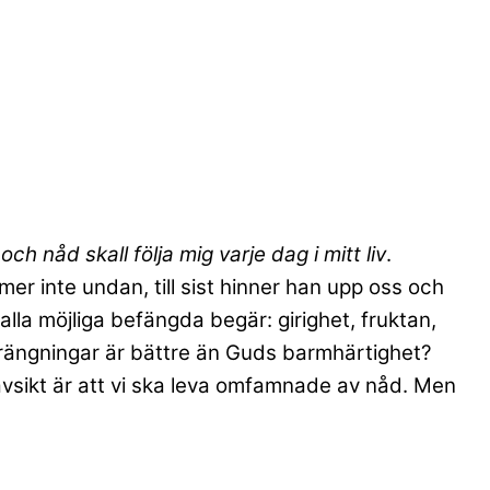
ch nåd skall följa mig varje dag i mitt liv
.
mmer inte undan, till sist hinner han upp oss och
v alla möjliga befängda begär: girighet, fruktan,
nsträngningar är bättre än Guds barmhärtighet?
s avsikt är att vi ska leva omfamnade av nåd. Men