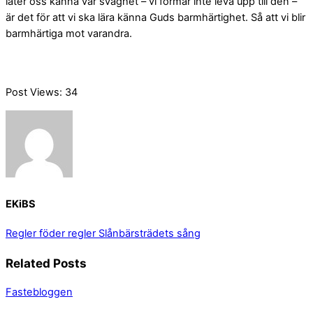
låter oss känna vår svaghet – vi förmår inte leva upp till den –
är det för att vi ska lära känna Guds barmhärtighet. Så att vi blir
barmhärtiga mot varandra.
Post Views:
34
EKiBS
Regler föder regler
Slånbärsträdets sång
Related Posts
Fastebloggen