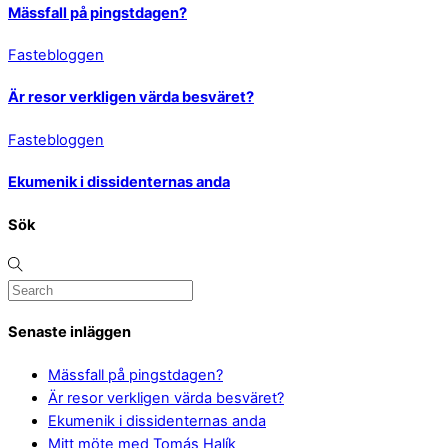
Mässfall på pingstdagen?
Fastebloggen
Är resor verkligen värda besväret?
Fastebloggen
Ekumenik i dissidenternas anda
Sök
Senaste inläggen
Mässfall på pingstdagen?
Är resor verkligen värda besväret?
Ekumenik i dissidenternas anda
Mitt möte med Tomás Halík