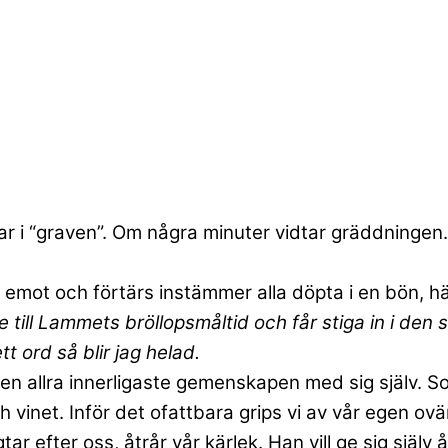
r i “graven”. Om några minuter vidtar gräddningen.
s emot och förtärs instämmer alla döpta i en bön, h
de till Lammets bröllopsmåltid och får stiga in i 
t ord så blir jag helad.
ll den allra innerligaste gemenskapen med sig själv
 vinet. Inför det ofattbara grips vi av vår egen ov
r efter oss, åtrår vår kärlek. Han vill ge sig själv å