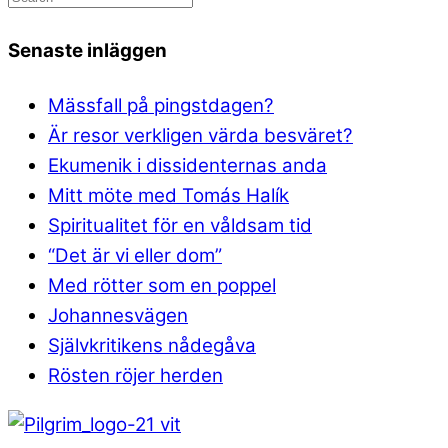
Senaste inläggen
Mässfall på pingstdagen?
Är resor verkligen värda besväret?
Ekumenik i dissidenternas anda
Mitt möte med Tomás Halík
Spiritualitet för en våldsam tid
“Det är vi eller dom”
Med rötter som en poppel
Johannesvägen
Självkritikens nådegåva
Rösten röjer herden