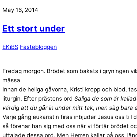
May 16, 2014
Ett stort under
EKiBS
Fastebloggen
Fredag morgon. Brödet som bakats i gryningen vila
mässa.
Innan de heliga gåvorna, Kristi kropp och blod, ta
liturgin. Efter prästens ord
Saliga de som är kalla
värdig att du går in under mitt tak, men säg bara et
Varje gång eukaristin firas inbjuder Jesus oss ti
så förenar han sig med oss när vi förtär brödet och
uttalade dessa ord. Men Herren kallar på oss, längta