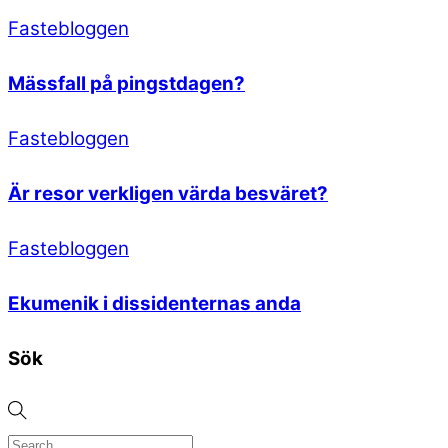
Fastebloggen
Mässfall på pingstdagen?
Fastebloggen
Är resor verkligen värda besväret?
Fastebloggen
Ekumenik i dissidenternas anda
Sök