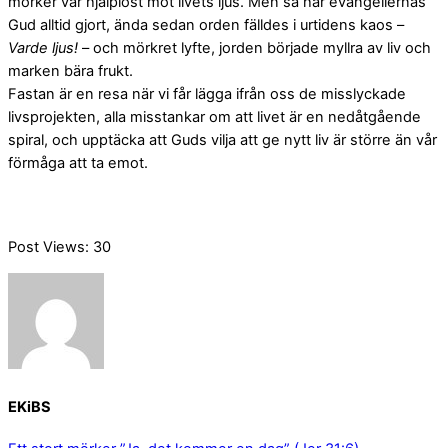
mörker var hjälplöst mot livets ljus. Men så har evangeliernas
Gud alltid gjort, ända sedan orden fälldes i urtidens kaos –
Varde ljus!
– och mörkret lyfte, jorden började myllra av liv och
marken bära frukt.
Fastan är en resa när vi får lägga ifrån oss de misslyckade
livsprojekten, alla misstankar om att livet är en nedåtgående
spiral, och upptäcka att Guds vilja att ge nytt liv är större än vår
förmåga att ta emot.
Post Views:
30
EKiBS