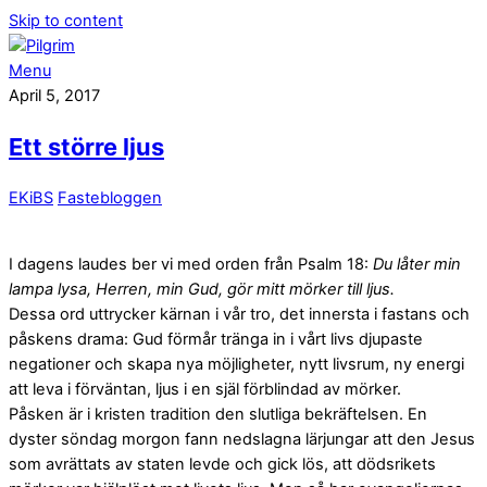
Skip to content
Menu
April 5, 2017
Ett större ljus
EKiBS
Fastebloggen
I dagens laudes ber vi med orden från Psalm 18:
Du låter min
lampa lysa, Herren, min Gud, gör mitt mörker till ljus.
Dessa ord uttrycker kärnan i vår tro, det innersta i fastans och
påskens drama: Gud förmår tränga in i vårt livs djupaste
negationer och skapa nya möjligheter, nytt livsrum, ny energi
att leva i förväntan, ljus i en själ förblindad av mörker.
Påsken är i kristen tradition den slutliga bekräftelsen. En
dyster söndag morgon fann nedslagna lärjungar att den Jesus
som avrättats av staten levde och gick lös, att dödsrikets