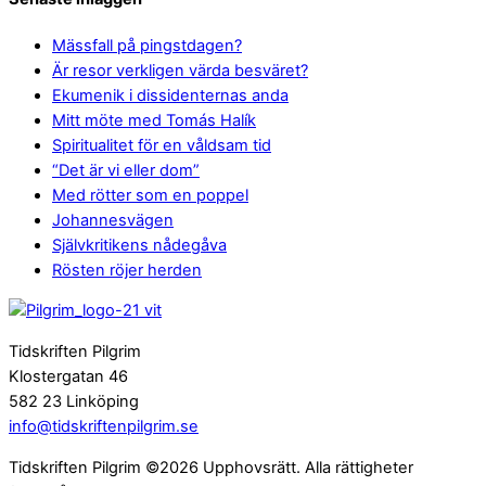
Mässfall på pingstdagen?
Är resor verkligen värda besväret?
Ekumenik i dissidenternas anda
Mitt möte med Tomás Halík
Spiritualitet för en våldsam tid
“Det är vi eller dom”
Med rötter som en poppel
Johannesvägen
Självkritikens nådegåva
Rösten röjer herden
Tidskriften Pilgrim
Klostergatan 46
582 23 Linköping
info@tidskriftenpilgrim.se
Tidskriften Pilgrim ©2026 Upphovsrätt. Alla rättigheter