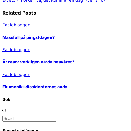
Ett stort mörker
”Ja, det kommer en dag” (Jer 31:6)
Related Posts
Fastebloggen
Mässfall på pingstdagen?
Fastebloggen
Är resor verkligen värda besväret?
Fastebloggen
Ekumenik i dissidenternas anda
Sök
Senaste inläggen