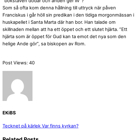
”bokstaven dödar och anden ger liv”?
Som så ofta kom denna hållning till uttryck när påven
Franciskus i går höll sin predikan i den tidiga morgonmässan i
huskapellet i Santa Marta där han bor. Han talade om
skillnaden mellan att ha ett öppet och ett slutet hjärta. ”Ett
hjärta som är öppet för Gud kan ta emot det nya som den
helige Ande gör”, sa biskopen av Rom.
Post Views:
40
EKiBS
Tecknet på kärlek
Var finns kyrkan?
Related Posts