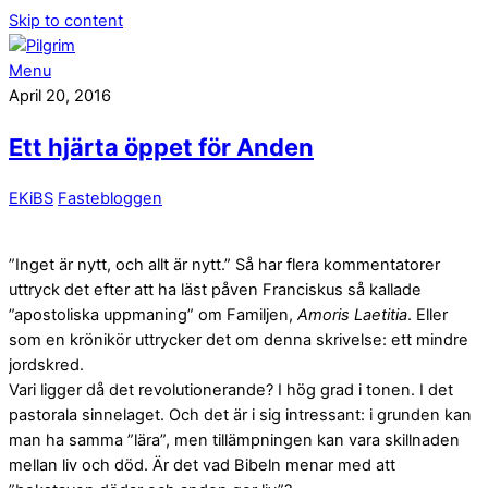
Skip to content
Menu
April 20, 2016
Ett hjärta öppet för Anden
EKiBS
Fastebloggen
”Inget är nytt, och allt är nytt.” Så har flera kommentatorer
uttryck det efter att ha läst påven Franciskus så kallade
”apostoliska uppmaning” om Familjen,
Amoris Laetitia
. Eller
som en krönikör uttrycker det om denna skrivelse: ett mindre
jordskred.
Vari ligger då det revolutionerande? I hög grad i tonen. I det
pastorala sinnelaget. Och det är i sig intressant: i grunden kan
man ha samma ”lära”, men tillämpningen kan vara skillnaden
mellan liv och död. Är det vad Bibeln menar med att