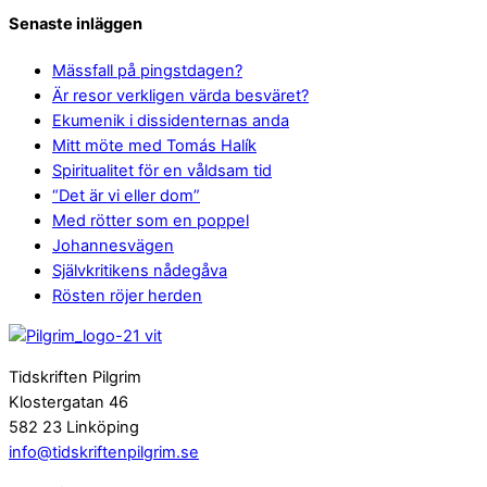
Senaste inläggen
Mässfall på pingstdagen?
Är resor verkligen värda besväret?
Ekumenik i dissidenternas anda
Mitt möte med Tomás Halík
Spiritualitet för en våldsam tid
“Det är vi eller dom”
Med rötter som en poppel
Johannesvägen
Självkritikens nådegåva
Rösten röjer herden
Tidskriften Pilgrim
Klostergatan 46
582 23 Linköping
info@tidskriftenpilgrim.se