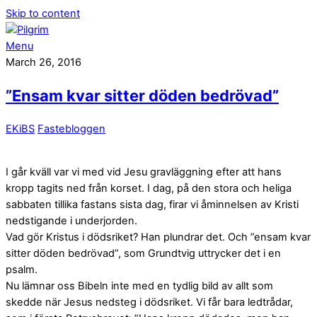
Skip to content
Menu
March 26, 2016
”Ensam kvar sitter döden bedrövad”
EKiBS
Fastebloggen
I går kväll var vi med vid Jesu gravläggning efter att hans
kropp tagits ned från korset. I dag, på den stora och heliga
sabbaten tillika fastans sista dag, firar vi åminnelsen av Kristi
nedstigande i underjorden.
Vad gör Kristus i dödsriket? Han plundrar det. Och ”ensam kvar
sitter döden bedrövad”, som Grundtvig uttrycker det i en
psalm.
Nu lämnar oss Bibeln inte med en tydlig bild av allt som
skedde när Jesus nedsteg i dödsriket. Vi får bara ledtrådar,