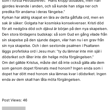
som i första Petrusbrevet: ”Hans kropp dödades, men han
gjordes levande i anden, och så kunde han stiga ner och
predika för andarna i deras fängelse.”
Kyrkan har aldrig skapat en lära av detta gåtfulla ord, men en
sak är säker: Golgata har kosmiska konsekvenser. Kristi död
för att nedgöra död och djävul är början på den nya skapelsen.
Den stora lördagens budskap: så som Gud en gång vilade från
sin skapelse på den sjunde dagen, vilar han nu i en grav från
sin nya skapelse. Och i den sextonde psalmen i Psaltaren
läggs profetiska ord i Jesu mun: ”ty du lämnar inte min själ i
dödsriket och låter inte din helige möta förgängelsen.”
Om det gällde Kristus, måste det då inte också gälla alla dem
som genom dopet förenats med honom? Ingen enda som i
dopet har dött med honom ska lämnas kvar i dödsriket. Ingen
enda av dem skall han låta möta förgängelsen.
Post Views:
46