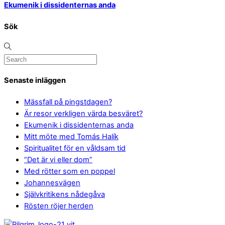
Ekumenik i dissidenternas anda
Sök
Senaste inläggen
Mässfall på pingstdagen?
Är resor verkligen värda besväret?
Ekumenik i dissidenternas anda
Mitt möte med Tomás Halík
Spiritualitet för en våldsam tid
“Det är vi eller dom”
Med rötter som en poppel
Johannesvägen
Självkritikens nådegåva
Rösten röjer herden