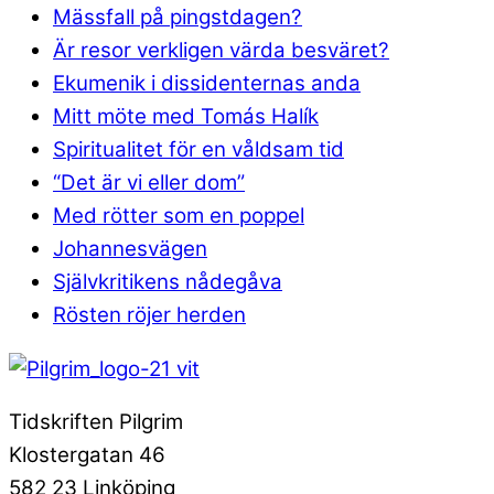
Mässfall på pingstdagen?
Är resor verkligen värda besväret?
Ekumenik i dissidenternas anda
Mitt möte med Tomás Halík
Spiritualitet för en våldsam tid
“Det är vi eller dom”
Med rötter som en poppel
Johannesvägen
Självkritikens nådegåva
Rösten röjer herden
Tidskriften Pilgrim
Klostergatan 46
582 23 Linköping