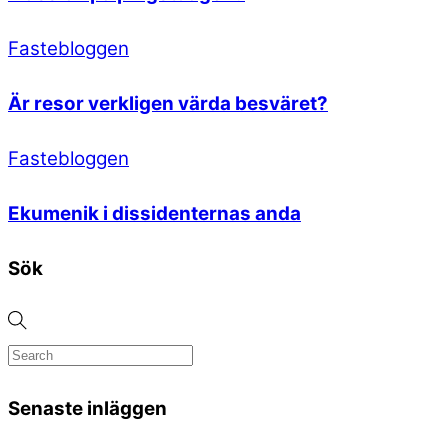
Fastebloggen
Är resor verkligen värda besväret?
Fastebloggen
Ekumenik i dissidenternas anda
Sök
Senaste inläggen