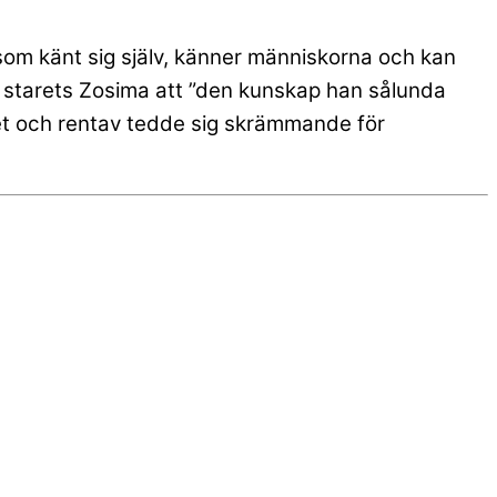
 som känt sig själv, känner människorna och kan
m starets Zosima att ”den kunskap han sålunda
et och rentav tedde sig skrämmande för