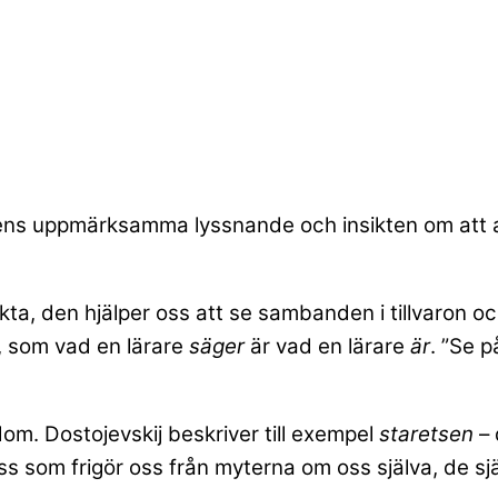
ens uppmärksamma lyssnande och insikten om att al
akta, den hjälper oss att se sambanden i tillvaron o
re, som vad en lärare
säger
är vad en lärare
är
. ”Se p
m. Dostojevskij beskriver till exempel
staretsen
– 
cess som frigör oss från myterna om oss själva, de sj