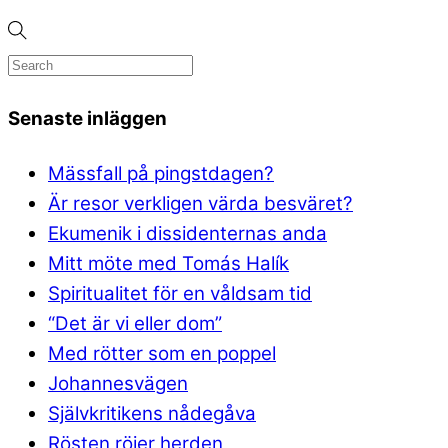
Senaste inläggen
Mässfall på pingstdagen?
Är resor verkligen värda besväret?
Ekumenik i dissidenternas anda
Mitt möte med Tomás Halík
Spiritualitet för en våldsam tid
“Det är vi eller dom”
Med rötter som en poppel
Johannesvägen
Självkritikens nådegåva
Rösten röjer herden