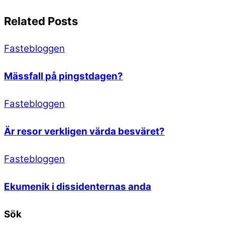
Related Posts
Fastebloggen
Mässfall på pingstdagen?
Fastebloggen
Är resor verkligen värda besväret?
Fastebloggen
Ekumenik i dissidenternas anda
Sök