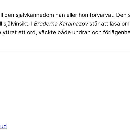
till den självkännedom han eller hon förvärvat. Den
självinsikt. I
Bröderna Karamazov
står att läsa o
yttrat ett ord, väckte både undran och förlägenh
Gud