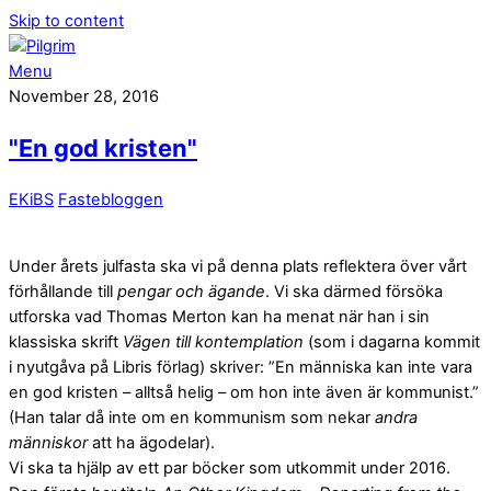
Skip to content
Menu
November 28, 2016
"En god kristen"
EKiBS
Fastebloggen
Under årets julfasta ska vi på denna plats reflektera över vårt
förhållande till
pengar och ägande
. Vi ska därmed försöka
utforska vad Thomas Merton kan ha menat när han i sin
klassiska skrift
Vägen till kontemplation
(som i dagarna kommit
i nyutgåva på Libris förlag) skriver: ”En människa kan inte vara
en god kristen – alltså helig – om hon inte även är kommunist.”
(Han talar då inte om en kommunism som nekar
andra
människor
att ha ägodelar).
Vi ska ta hjälp av ett par böcker som utkommit under 2016.