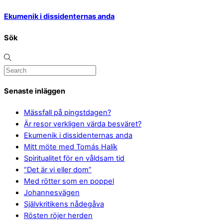
Ekumenik i dissidenternas anda
Sök
Senaste inläggen
Mässfall på pingstdagen?
Är resor verkligen värda besväret?
Ekumenik i dissidenternas anda
Mitt möte med Tomás Halík
Spiritualitet för en våldsam tid
“Det är vi eller dom”
Med rötter som en poppel
Johannesvägen
Självkritikens nådegåva
Rösten röjer herden