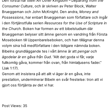
Den första har titeln
An Other Kingdom – Departing from the
Consumer Culture
, och är skriven av Peter Block, Walter
Brueggeman och John McKnight. Den andra,
Money and
Possessions
, har enbart Brueggeman som författare och ingår
i den förtjänstfulla serien
Resources for the Use of Scripture in
the Church
. Boken har formen av ett bibelstudium där
Brueggeman belyser sitt ämne genom en vandring från Första
Moseboken till Uppenbarelseboken, och han tillägnar denna
volym sina två medförfattare i den tidigare nämnda boken.
Bibelns grundläggande tes i vårt ämne är att
pengar och
ägodelar är en gåva från Gud
. ”Allt det goda vi får, varje
fullkomlig gåva, kommer från ovan, från himlaljusens fader.”
(Jak 1:17).
Genom att insistera på att allt vi äger är en gåva, inte
prestation, underminerar Bibeln en svår frestelse: tron att vi
gjort oss förtjänta av det vi har.
Post Views:
35