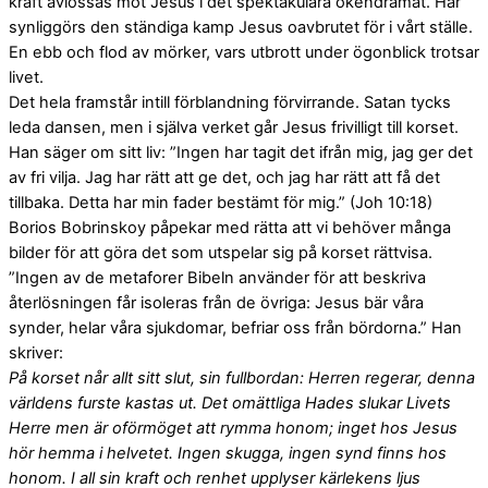
kraft avlossas mot Jesus i det spektakulära ökendramat. Här
synliggörs den ständiga kamp Jesus oavbrutet för i vårt ställe.
En ebb och flod av mörker, vars utbrott under ögonblick trotsar
livet.
Det hela framstår intill förblandning förvirrande. Satan tycks
leda dansen, men i själva verket går Jesus frivilligt till korset.
Han säger om sitt liv: ”Ingen har tagit det ifrån mig, jag ger det
av fri vilja. Jag har rätt att ge det, och jag har rätt att få det
tillbaka. Detta har min fader bestämt för mig.” (Joh 10:18)
Borios Bobrinskoy påpekar med rätta att vi behöver många
bilder för att göra det som utspelar sig på korset rättvisa.
”Ingen av de metaforer Bibeln använder för att beskriva
återlösningen får isoleras från de övriga: Jesus bär våra
synder, helar våra sjukdomar, befriar oss från bördorna.” Han
skriver:
På korset når allt sitt slut, sin fullbordan: Herren regerar, denna
världens furste kastas ut. Det omättliga Hades slukar Livets
Herre men är oförmöget att rymma honom; inget hos Jesus
hör hemma i helvetet. Ingen skugga, ingen synd finns hos
honom. I all sin kraft och renhet upplyser kärlekens ljus