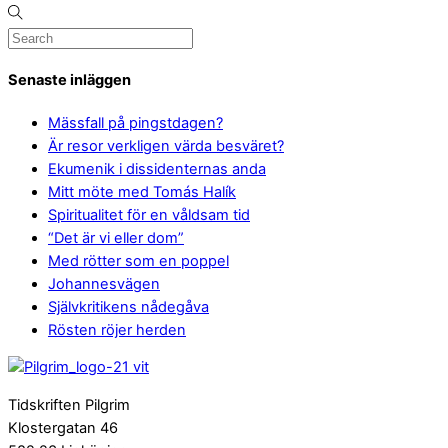
Senaste inläggen
Mässfall på pingstdagen?
Är resor verkligen värda besväret?
Ekumenik i dissidenternas anda
Mitt möte med Tomás Halík
Spiritualitet för en våldsam tid
“Det är vi eller dom”
Med rötter som en poppel
Johannesvägen
Självkritikens nådegåva
Rösten röjer herden
Tidskriften Pilgrim
Klostergatan 46