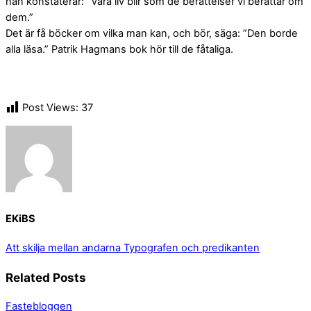
han konstaterar: ”Våra liv blir som de berättelser vi berättar om
dem.”
Det är få böcker om vilka man kan, och bör, säga: ”Den borde
alla läsa.” Patrik Hagmans bok hör till de fåtaliga.
Post Views:
37
EKiBS
Att skilja mellan andarna
Typografen och predikanten
Related Posts
Fastebloggen