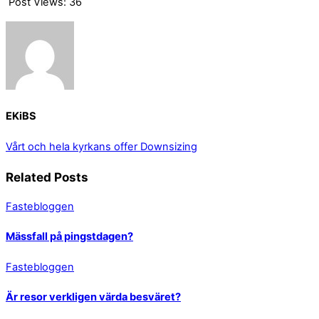
Post Views:
36
EKiBS
Vårt och hela kyrkans offer
Downsizing
Related Posts
Fastebloggen
Mässfall på pingstdagen?
Fastebloggen
Är resor verkligen värda besväret?