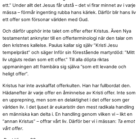
ett.” Under allt det Jesus får utstå – det vi firar minnet av i varje
mässa – förmår ingenting rubba hans kärlek. Därför blir hans liv
ett offer som försonar världen med Gud.
Och därför upphör inte talet om offer efter Kristus. Även Nya
testamentet anknyter till en offerterminologi när den talar om
den kristnes kallelse. Paulus kallar sig själv ”Kristi Jesu
tempelpräst” och säger Inför sin förestående martyrdöd: ”Mitt
liv utgjuts redan som ett offer.” Till alla döpta riktas
uppmaningen att frambära sig själva ”som ett levande och
heligt offer”.
Kristus har inte avskaffat offerkulten. Han har fullbordat den.
Hädanefter är varje offer en åminnelse av Kristi offer. Inte som
en upprepning, men som en delaktighet i det offer som ger
världen liv. I det ljuset är
eukaristin
den mest radikala handling
en människa kan delta i. En handling genom vilken vi – likt en
“annan Kristus” – offrar vårt liv. Därför ber vi i mässan:
Ta emot
vårt offer
.