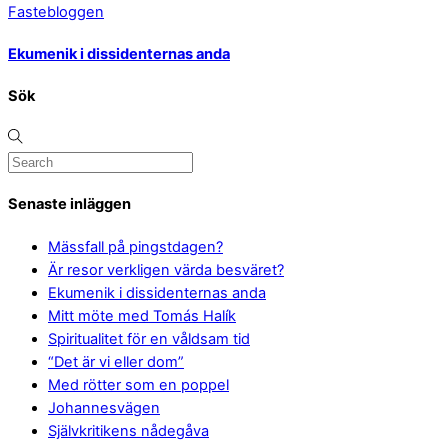
Fastebloggen
Ekumenik i dissidenternas anda
Sök
Senaste inläggen
Mässfall på pingstdagen?
Är resor verkligen värda besväret?
Ekumenik i dissidenternas anda
Mitt möte med Tomás Halík
Spiritualitet för en våldsam tid
“Det är vi eller dom”
Med rötter som en poppel
Johannesvägen
Självkritikens nådegåva