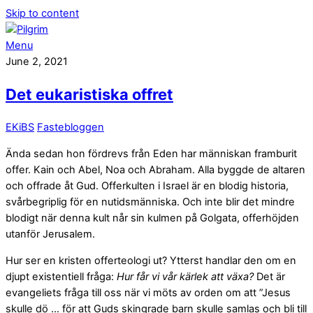
Skip to content
Menu
June 2, 2021
Det eukaristiska offret
EKiBS
Fastebloggen
Ända sedan hon fördrevs från Eden har människan framburit
offer. Kain och Abel, Noa och Abraham. Alla byggde de altaren
och offrade åt Gud. Offerkulten i Israel är en blodig historia,
svårbegriplig för en nutidsmänniska. Och inte blir det mindre
blodigt när denna kult når sin kulmen på Golgata, offerhöjden
utanför Jerusalem.
Hur ser en kristen offerteologi ut? Ytterst handlar den om en
djupt existentiell fråga:
Hur får vi vår kärlek att växa?
Det är
evangeliets fråga till oss när vi möts av orden om att ”Jesus
skulle dö … för att Guds skingrade barn skulle samlas och bli till