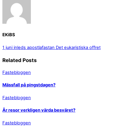
EKiBS
1 juni inleds apostlafastan
Det eukaristiska offret
Related Posts
Fastebloggen
Mässfall på pingstdagen?
Fastebloggen
Är resor verkligen värda besväret?
Fastebloggen