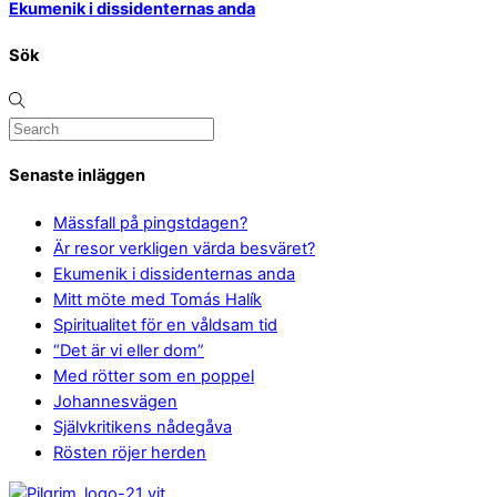
Ekumenik i dissidenternas anda
Sök
Senaste inläggen
Mässfall på pingstdagen?
Är resor verkligen värda besväret?
Ekumenik i dissidenternas anda
Mitt möte med Tomás Halík
Spiritualitet för en våldsam tid
“Det är vi eller dom”
Med rötter som en poppel
Johannesvägen
Självkritikens nådegåva
Rösten röjer herden