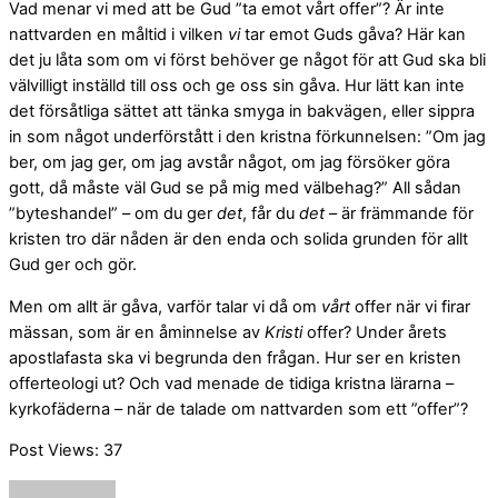
Vad menar vi med att be Gud ”ta emot vårt offer”? Är inte
nattvarden en måltid i vilken
vi
tar emot Guds gåva? Här kan
det ju låta som om vi först behöver ge något för att Gud ska bli
välvilligt inställd till oss och ge oss sin gåva. Hur lätt kan inte
det försåtliga sättet att tänka smyga in bakvägen, eller sippra
in som något underförstått i den kristna förkunnelsen: ”Om jag
ber, om jag ger, om jag avstår något, om jag försöker göra
gott, då måste väl Gud se på mig med välbehag?” All sådan
”byteshandel” – om du ger
det
, får du
det
– är främmande för
kristen tro där nåden är den enda och solida grunden för allt
Gud ger och gör.
Men om allt är gåva, varför talar vi då om
vårt
offer när vi firar
mässan, som är en åminnelse av
Kristi
offer? Under årets
apostlafasta ska vi begrunda den frågan. Hur ser en kristen
offerteologi ut? Och vad menade de tidiga kristna lärarna –
kyrkofäderna – när de talade om nattvarden som ett ”offer”?
Post Views:
37