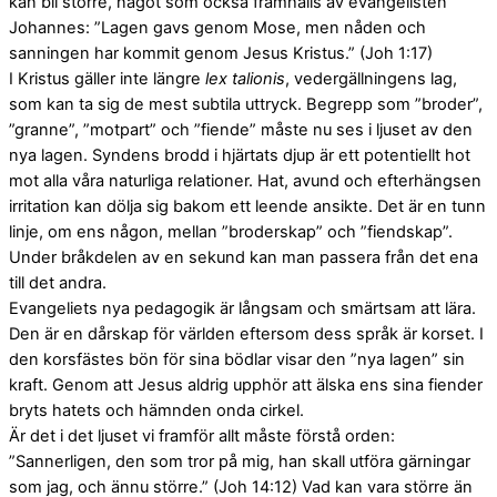
kan bli större, något som också framhålls av evangelisten
Johannes: ”Lagen gavs genom Mose, men nåden och
sanningen har kommit genom Jesus Kristus.” (Joh 1:17)
I Kristus gäller inte längre
lex talionis
, vedergällningens lag,
som kan ta sig de mest subtila uttryck. Begrepp som ”broder”,
”granne”, ”motpart” och ”fiende” måste nu ses i ljuset av den
nya lagen. Syndens brodd i hjärtats djup är ett potentiellt hot
mot alla våra naturliga relationer. Hat, avund och efterhängsen
irritation kan dölja sig bakom ett leende ansikte. Det är en tunn
linje, om ens någon, mellan ”broderskap” och ”fiendskap”.
Under bråkdelen av en sekund kan man passera från det ena
till det andra.
Evangeliets nya pedagogik är långsam och smärtsam att lära.
Den är en dårskap för världen eftersom dess språk är korset. I
den korsfästes bön för sina bödlar visar den ”nya lagen” sin
kraft. Genom att Jesus aldrig upphör att älska ens sina fiender
bryts hatets och hämnden onda cirkel.
Är det i det ljuset vi framför allt måste förstå orden:
”Sannerligen, den som tror på mig, han skall utföra gärningar
som jag, och ännu större.” (Joh 14:12) Vad kan vara större än