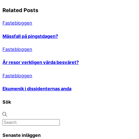
Related Posts
Fastebloggen
Mässfall på pingstdagen?
Fastebloggen
Är resor verkligen värda besväret?
Fastebloggen
Ekumenik i dissidenternas anda
Sök
Senaste inläggen