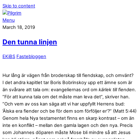
Skip to content
Menu
March 18, 2019
Den tunna linjen
EKiBS
Fastebloggen
Hur lång är vägen från broderskap till fiendskap, och omvänt?
I det andra kapitlet tar Boris Bobrinskoy upp ett ämne som är
än svårare att tala om: evangeliernas ord om
kärlek till fienden
.
”För att kunna tala om det måste man leva det”, skriver han.
”Och vem av oss kan säga att vi har uppfyllt Herrens bud:
’Älska era fiender och be för dem som förföljer er’?” (Matt 5:44)
Genom hela Nya testamentet finns en skarp kontrast – om än
inte en konflikt – mellan den gamla lagen och den nya. Precis
som Johannes döparen måste Mose bli mindre så att Jesus