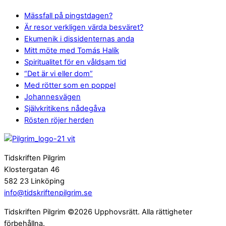
Mässfall på pingstdagen?
Är resor verkligen värda besväret?
Ekumenik i dissidenternas anda
Mitt möte med Tomás Halík
Spiritualitet för en våldsam tid
“Det är vi eller dom”
Med rötter som en poppel
Johannesvägen
Självkritikens nådegåva
Rösten röjer herden
Tidskriften Pilgrim
Klostergatan 46
582 23 Linköping
info@tidskriftenpilgrim.se
Tidskriften Pilgrim ©2026 Upphovsrätt. Alla rättigheter
förbehållna.